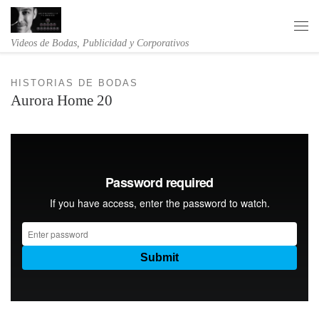
Saltar al contenido
Me
Videos de Bodas, Publicidad y Corporativos
HISTORIAS DE BODAS
Aurora Home 20