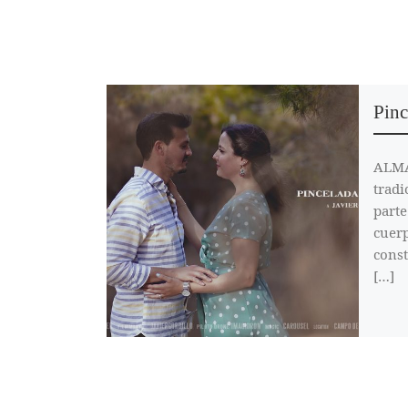
Pinc
ALMA
tradi
parte
cuerp
const
[…]