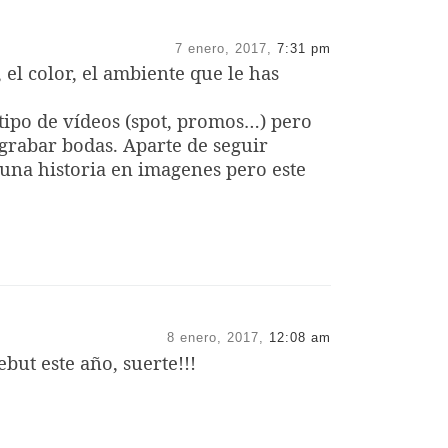
Ramo y flores: @jardinflor
Videografo
7 enero, 2017,
7:31 pm
@javiergordillo_filmmaker,
 el color, el ambiente que le has
@raquelpalominophotography
Piloto drone, imágenes aéreas:
ipo de vídeos (spot, promos…) pero
@victorecodelta001
grabar bodas. Aparte de seguir
Fotógrafa: @gema_cruz_fotografia
 una historia en imagenes pero este
Música de fiesta: @rdt_ddj.
Javiergordillo – Documental de
bodas en toda España
www.javiergordillo.com
#destinationwedding,#videosdebo
das,#filmwedding#film,#lovestory,
8 enero, 2017,
12:08 am
#videographers,#weddings,
but este año, suerte!!!
#bodasCantillana,
#bodasSevilla,#bodasBrenes,
#BodasPedroMuñoz,#bodasCampo