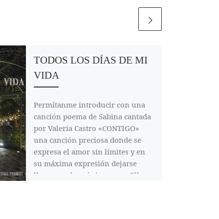
TODOS LOS DÍAS DE MI
VIDA
Permítanme introducir con una
canción poema de Sabina cantada
por Valeria Castro «CONTIGO»
una canción preciosa donde se
expresa el amor sin límites y en
su máxima expresión dejarse
llevar por lo más intenso… Ellos
son Patricia y Aitor dos personas
llenas de amor y sin temor a su
expresión ni a su vivencia,