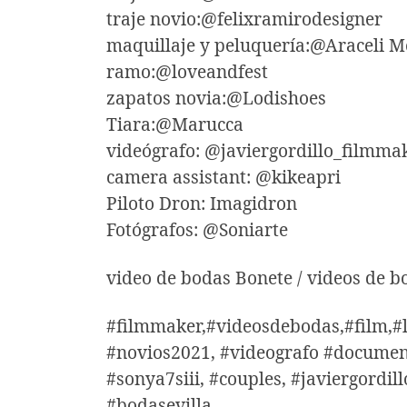
traje novio:@felixramirodesigner
maquillaje y peluquería:@Araceli M
ramo:@loveandfest
zapatos novia:@Lodishoes
Tiara:@Marucca
videógrafo: @javiergordillo_filmma
camera assistant: @kikeapri
Piloto Dron: Imagidron
Fotógrafos: @Soniarte
video de bodas Bonete / videos de b
#filmmaker,#videosdebodas,#film,#
#novios2021, #videografo #document
#sonya7siii, #couples, #javiergord
#bodasevilla.