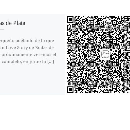
s de Plata
equeño adelanto de lo que
un Love Story de Bodas de
a, próximamente veremos el
 completo, en junio lo […]