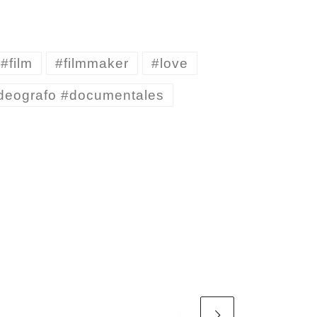
#film
#filmmaker
#love
deografo #documentales