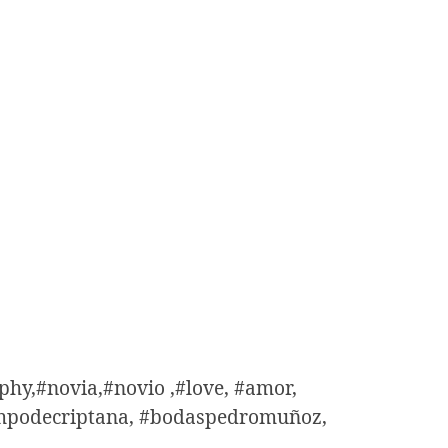
hy,#novia,#novio ,#love, #amor,
scampodecriptana, #bodaspedromuñoz,