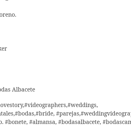
oreno.
ker
odas Albacete
lovestory,#videographers,#weddings,
ales,#bodas,#bride, #parejas,#weddingvideograp
illo. #bonete, #almansa, #bodasalbacete, #boda