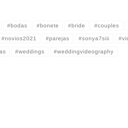
#bodas
#bonete
#bride
#couples
#novios2021
#parejas
#sonya7siii
#vi
as
#weddings
#weddingvideography
R