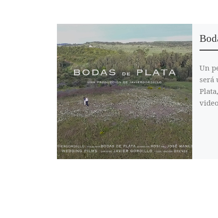
Boda
Un p
será 
Plat
video