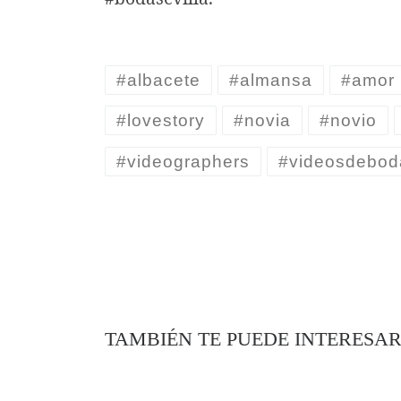
#albacete
#almansa
#amor
#lovestory
#novia
#novio
#videographers
#videosdebod
TAMBIÉN TE PUEDE INTERESA