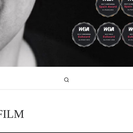
Search
FILM