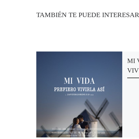
TAMBIÉN TE PUEDE INTERESA
MI 
VIV