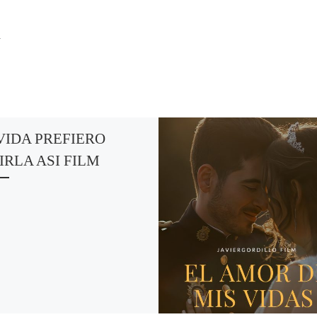
R
VIDA PREFIERO
IRLA ASI FILM