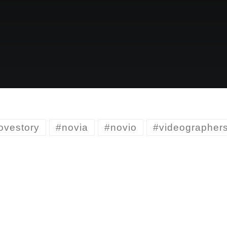
ovestory
#novia
#novio
#videographer