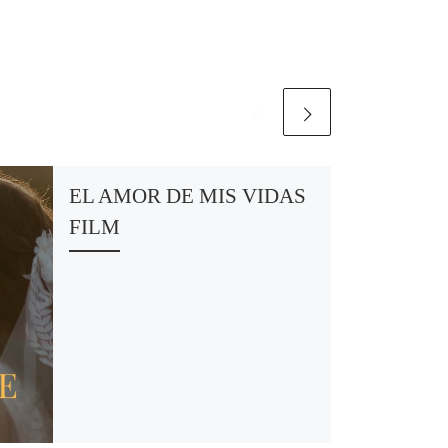
EL AMOR DE MIS VIDAS
FILM