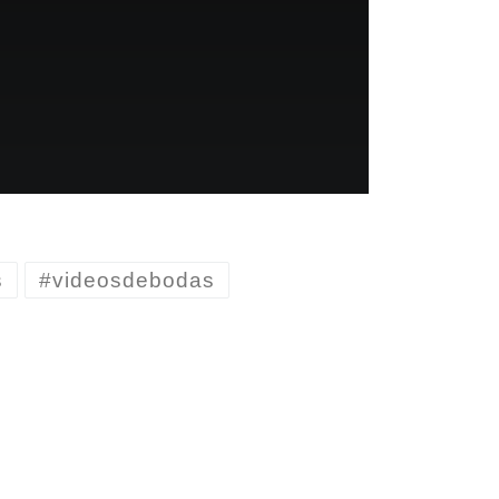
s
#videosdebodas