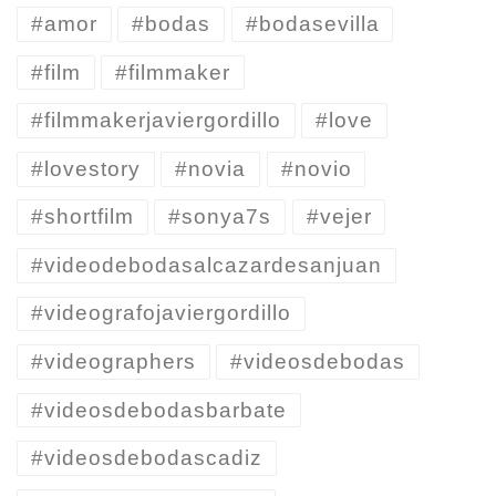
#amor
#bodas
#bodasevilla
#film
#filmmaker
#filmmakerjaviergordillo
#love
#lovestory
#novia
#novio
#shortfilm
#sonya7s
#vejer
#videodebodasalcazardesanjuan
#videografojaviergordillo
#videographers
#videosdebodas
#videosdebodasbarbate
#videosdebodascadiz