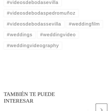
#videosdebodasevilla
#videosdebodaspedromuñoz
#videosdebodassevilla
#weddingfilm
#weddings
#weddingvideo
#weddingvideography
TAMBIÉN TE PUEDE
INTERESAR