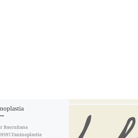
R
noplastia
er Bascuñana
9597.Taninoplastia