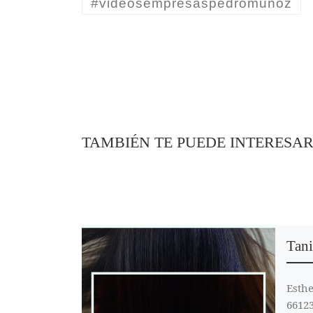
#videosempresaspedromuñoz
TAMBIÉN TE PUEDE INTERESA
Tani
Esth
66123