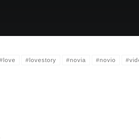
#love
#lovestory
#novia
#novio
#vid
R