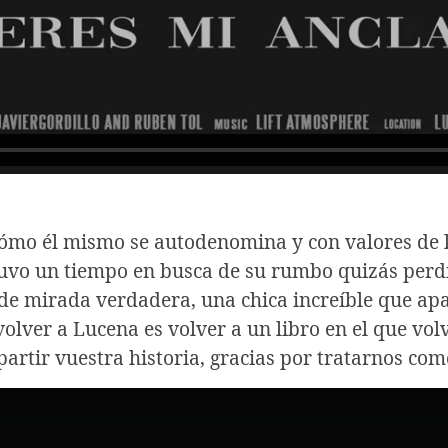
cómo él mismo se autodenomina y con valores de
tuvo un tiempo en busca de su rumbo quizás perdi
 de mirada verdadera, una chica increíble que ap
volver a Lucena es volver a un libro en el que vo
partir vuestra historia, gracias por tratarnos co