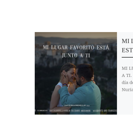
MI 
EST
MI L
A TI.
día d
Nuria