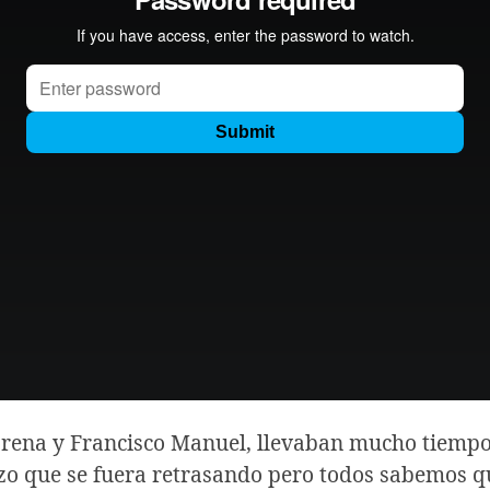
orena y Francisco Manuel, llevaban mucho tiempo
izo que se fuera retrasando pero todos sabemos qu