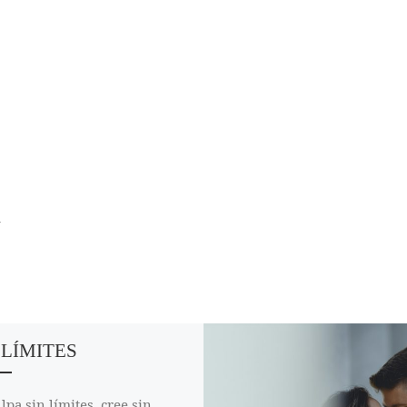
R
 LÍMITES
lpa sin límites, cree sin