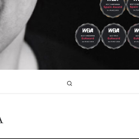
Search
A