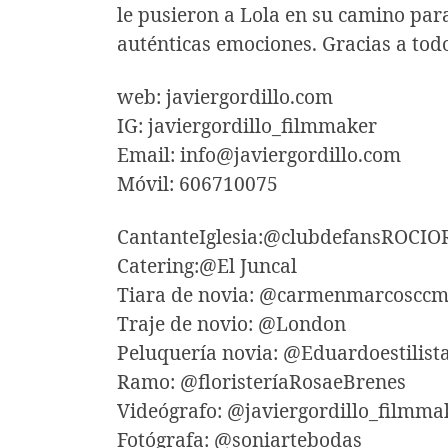
le pusieron a Lola en su camino para
auténticas emociones. Gracias a todo
web: javiergordillo.com
IG: javiergordillo_filmmaker
Email: info@javiergordillo.com
Móvil: 606710075
CantanteIglesia:@clubdefansROCI
Catering:@El Juncal
Tiara de novia: @carmenmarcoscc
Traje de novio: @London
Peluquería novia: @Eduardoestilist
Ramo: @floristeríaRosaeBrenes
Videógrafo: @javiergordillo_filmma
Fotógrafa: @soniartebodas