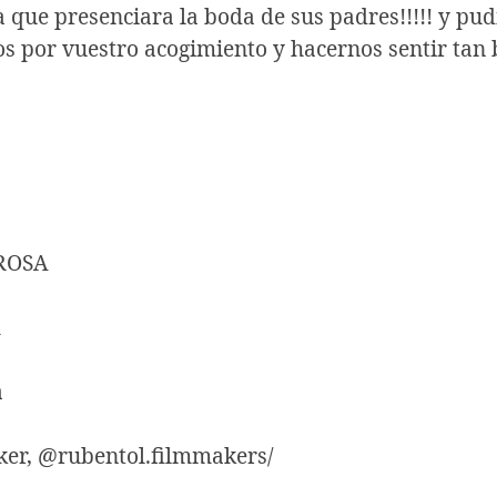
 que presenciara la boda de sus padres!!!!! y pud
s por vuestro acogimiento y hacernos sentir tan b
OROSA
m
a
ker, @rubentol.filmmakers/