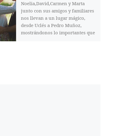
Noelia,David,Carmen y Marta
junto con sus amigos y familiares
nos llevan a un lugar mágico,
desde Uclés a Pedro Muñoz,
mostrándonos lo importantes que
es la amistad y la familia, porque
de ellos aprendemos y también
nos equivocamos pero siempre
estarán con nosotros. Un abrazo a
todos por tanto cariño que os
procesáis y que nos dais. Gracias