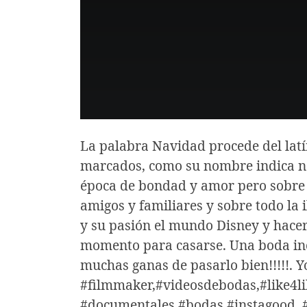
La palabra Navidad procede del latín
marcados, como su nombre indica na
época de bondad y amor pero sobre t
amigos y familiares y sobre todo la i
y su pasión el mundo Disney y hacer
momento para casarse. Una boda incr
muchas ganas de pasarlo bien!!!!!. Y
#filmmaker,#videosdebodas,#like4li
#documentales,#bodas,#instagood, 