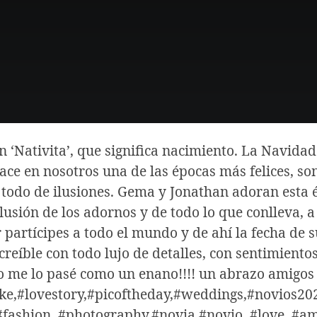
 ‘Nativita’, que significa nacimiento. La Navidad
ce en nosotros una de las épocas más felices, s
odo de ilusiones. Gema y Jonathan adoran esta ép
lusión de los adornos y de todo lo que conlleva, a
 partícipes a todo el mundo y de ahí la fecha de 
eíble con todo lujo de detalles, con sentimiento
o me lo pasé como un enano!!!! un abrazo amigos ;
ke,#lovestory,#picoftheday,#weddings,#novios20
#fashion, #photography,#novia,#novio ,#love, #