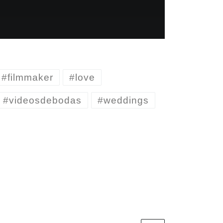
#filmmaker
#love
#videosdebodas
#weddings