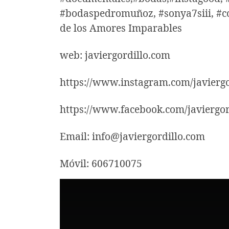
#bodaspedromuñoz, #sonya7siii, #co
de los Amores Imparables
web: javiergordillo.com
https://www.instagram.com/javiergo
https://www.facebook.com/javiergor
Email: info@javiergordillo.com
Móvil: 606710075