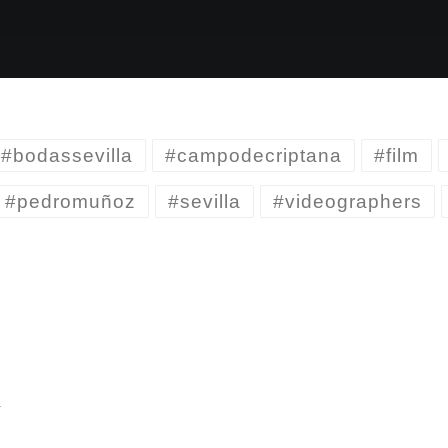
#bodassevilla
#campodecriptana
#film
#pedromuñoz
#sevilla
#videographers
R