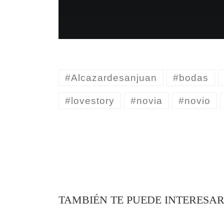
#Alcazardesanjuan
#bodas
#lovestory
#novia
#novio
TAMBIÉN TE PUEDE INTERESA