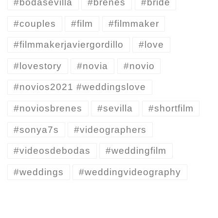
#bodasevilla
#brenes
#bride
#couples
#film
#filmmaker
#filmmakerjaviergordillo
#love
#lovestory
#novia
#novio
#novios2021 #weddingslove
#noviosbrenes
#sevilla
#shortfilm
#sonya7s
#videographers
#videosdebodas
#weddingfilm
#weddings
#weddingvideography