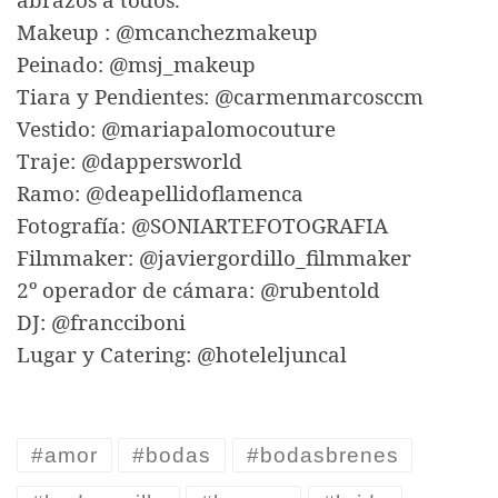
abrazos a todos.
Makeup : @mcanchezmakeup
Peinado: @msj_makeup
Tiara y Pendientes: @carmenmarcosccm
Vestido: @mariapalomocouture
Traje: @dappersworld
Ramo: @deapellidoflamenca
Fotografía: @SONIARTEFOTOGRAFIA
Filmmaker: @javiergordillo_filmmaker
2º operador de cámara: @rubentold
DJ: @francciboni
Lugar y Catering: @hoteleljuncal
#amor
#bodas
#bodasbrenes