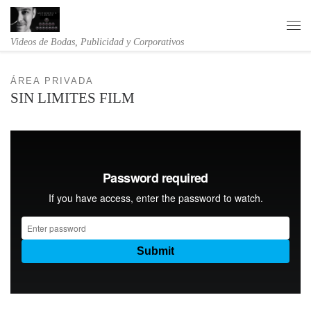
Saltar al contenido
Me
Videos de Bodas, Publicidad y Corporativos
ÁREA PRIVADA
SIN LIMITES FILM