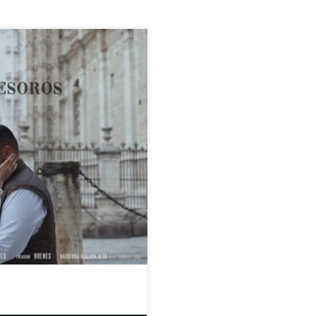
y,#picoftheday,#weddings,
as,#instagood, #fashion,
#bodascampodecriptana,