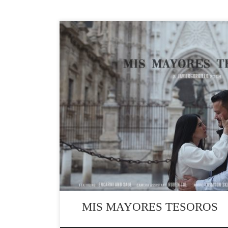
#filmmaker,#videosdebodas,#brenes#lovestor
#novios2022, #videografo #documentales,#bod
#photography,#novia,#novio ,#love, #amor,
#bodasevilla, #sonya7siii, #couples, #art.
MIS MAYORES TESOROS