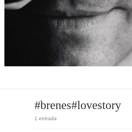
#brenes#lovestory
1 entrada