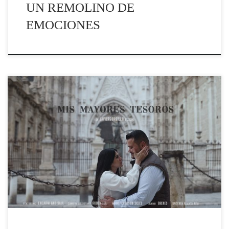
UN REMOLINO DE
EMOCIONES
#filmmaker,#videosdebodas,#brenes#lovestory,#picofth
eday,#weddings, #novios2022, #videografo
#documentales,#bodas,#instagood, #fashion,
#photography,#novia,#novio ,#love,
#amor,#bodascampodecriptana, #bodasevilla,
#sonya7siii, #couples, #art.