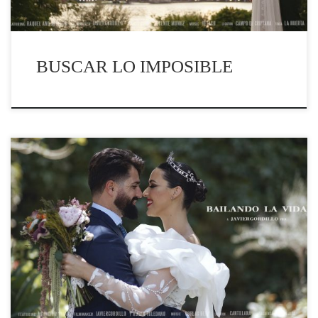
BUSCAR LO IMPOSIBLE
Bailando la vida es la historia de Asunción y Juan dicen
que cuando no buscas encuentras y que verdad. Su
camino estaba destinado a encontrarse, juan ese niño
bueno y amable correcto y con ganas de que su suerte
cambiara, ella la sonrisa lo espontáneo la alegría la fe,
los dos... pues vamos a verlo darle al play. Gracias a
todos por portaros con Rubén y conmigo como si
fuéramos uno más un abrazo todos.web:
javiergordillo.com IG: javiergordillo_filmmaker Email:
info@javiergordillo.com Móvil: 606710075Finca:
@atalayaalta Catering: @hnosgonzalez Vestido novia: