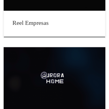
Reel Empresas
En esta ocasión hemos realizado un spot para Azulejos
Aurora.Buscas un espacio donde ver los productos en
primera persona con asesoramiento personalizado. No
te puedes perder el nuevo Showroom Aurora Home.