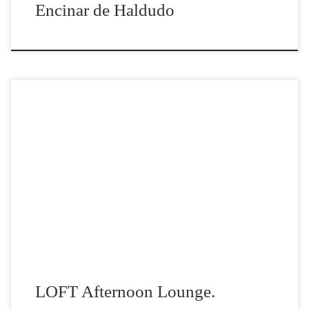
Encinar de Haldudo
LOFT Afternoon Lounge. Tomelloso Spot para el nuevo
local con el mejor ambiente en Castilla la Mancha.
LOFT Afternoon Lounge.