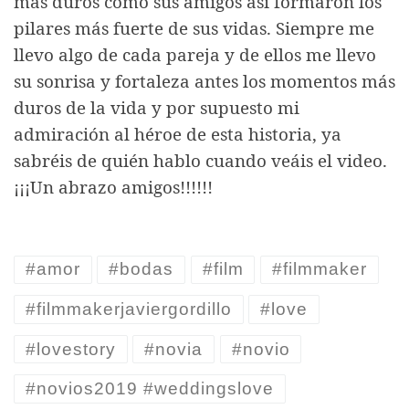
más duros como sus amigos así formaron los
pilares más fuerte de sus vidas. Siempre me
llevo algo de cada pareja y de ellos me llevo
su sonrisa y fortaleza antes los momentos más
duros de la vida y por supuesto mi
admiración al héroe de esta historia, ya
sabréis de quién hablo cuando veáis el video.
¡¡¡Un abrazo amigos!!!!!!
#amor
#bodas
#film
#filmmaker
#filmmakerjaviergordillo
#love
#lovestory
#novia
#novio
#novios2019 #weddingslove