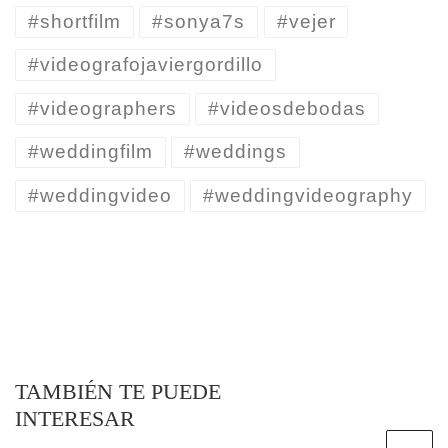
#shortfilm
#sonya7s
#vejer
#videografojaviergordillo
#videographers
#videosdebodas
#weddingfilm
#weddings
#weddingvideo
#weddingvideography
TAMBIÉN TE PUEDE
INTERESAR